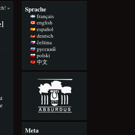
ch!
»
Sprache
français
el
english
español
deutsch
čeština
русский
polski
中文
t
me
Meta