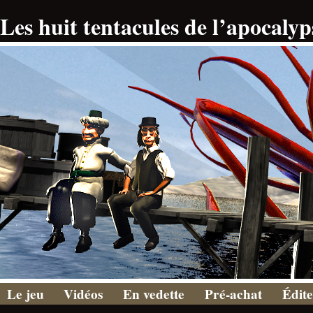
Les huit tentacules de l’apocalyp
Le jeu
Vidéos
En vedette
Pré-achat
Édit